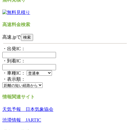
高速料金検索
高速.jpで
・出発IC：
・到着IC：
・車種IC：
・表示順：
情報関連サイト
天気予報 日本気象協会
渋滞情報 JARTIC