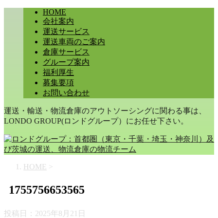
HOME
会社案内
運送サービス
運送車両のご案内
倉庫サービス
グループ案内
福利厚生
募集要項
お問い合わせ
運送・輸送・物流倉庫のアウトソーシングに関わる事は、
LONDO GROUP(ロンドグループ）にお任せ下さい。
HOME
>
1755756653565
投稿日：
2025年8月21日