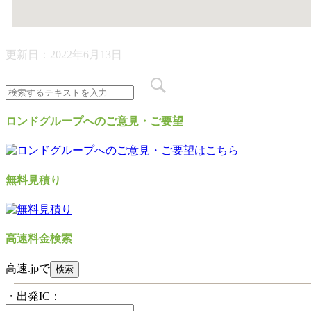
更新日：
2022年6月13日
ロンドグループへのご意見・ご要望
無料見積り
高速料金検索
高速.jpで
・出発IC：