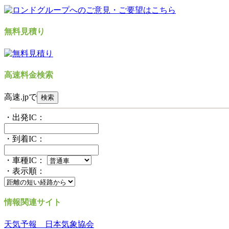
無料見積り
高速料金検索
高速.jpで
・出発IC：
・到着IC：
・車種IC：
・表示順：
情報関連サイト
天気予報 日本気象協会