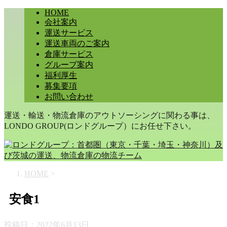
HOME
会社案内
運送サービス
運送車両のご案内
倉庫サービス
グループ案内
福利厚生
募集要項
お問い合わせ
運送・輸送・物流倉庫のアウトソーシングに関わる事は、
LONDO GROUP(ロンドグループ）にお任せ下さい。
HOME
>
安食1
投稿日：
2022年6月13日