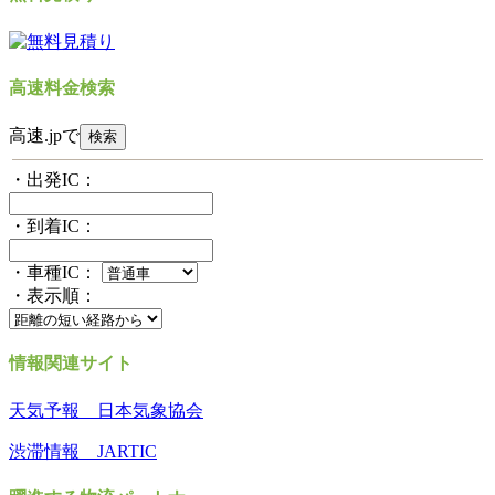
高速料金検索
高速.jpで
・出発IC：
・到着IC：
・車種IC：
・表示順：
情報関連サイト
天気予報 日本気象協会
渋滞情報 JARTIC