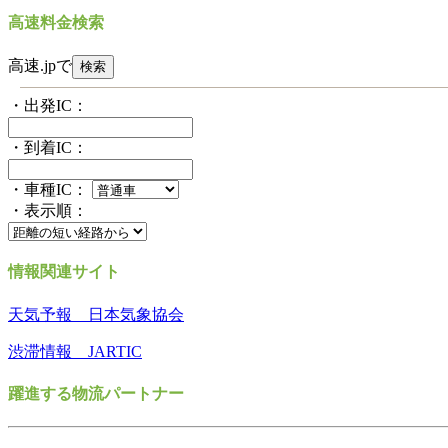
高速料金検索
高速.jpで
・出発IC：
・到着IC：
・車種IC：
・表示順：
情報関連サイト
天気予報 日本気象協会
渋滞情報 JARTIC
躍進する物流パートナー