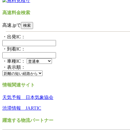
高速料金検索
高速.jpで
・出発IC：
・到着IC：
・車種IC：
・表示順：
情報関連サイト
天気予報 日本気象協会
渋滞情報 JARTIC
躍進する物流パートナー