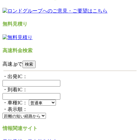
無料見積り
高速料金検索
高速.jpで
・出発IC：
・到着IC：
・車種IC：
・表示順：
情報関連サイト