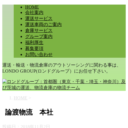
HOME
会社案内
運送サービス
運送車両のご案内
倉庫サービス
グループ案内
福利厚生
募集要項
お問い合わせ
運送・輸送・物流倉庫のアウトソーシングに関わる事は、
LONDO GROUP(ロンドグループ）にお任せ下さい。
HOME
>
論渡物流 本社
投稿日：
2018年11月2日