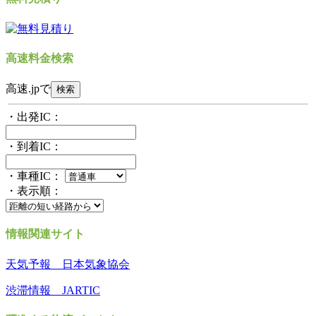
高速料金検索
高速.jpで
・出発IC：
・到着IC：
・車種IC：
・表示順：
情報関連サイト
天気予報 日本気象協会
渋滞情報 JARTIC