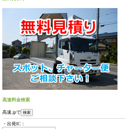
高速料金検索
高速.jpで
・出発IC：