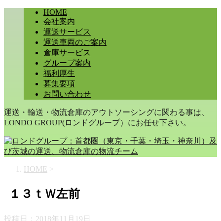
HOME
会社案内
運送サービス
運送車両のご案内
倉庫サービス
グループ案内
福利厚生
募集要項
お問い合わせ
運送・輸送・物流倉庫のアウトソーシングに関わる事は、
LONDO GROUP(ロンドグループ）にお任せ下さい。
HOME
>
１３ｔＷ左前
投稿日：
2018年11月19日