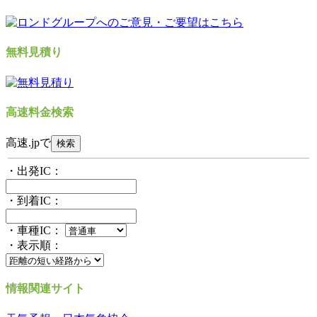
無料見積り
高速料金検索
高速.jpで
・出発IC：
・到着IC：
・車種IC：
・表示順：
情報関連サイト