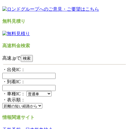
無料見積り
高速料金検索
高速.jpで
・出発IC：
・到着IC：
・車種IC：
・表示順：
情報関連サイト