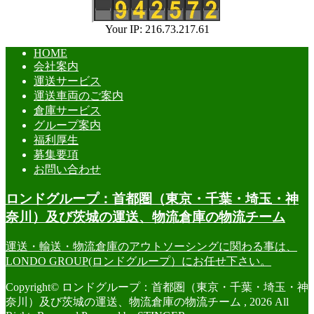
Your IP: 216.73.217.61
HOME
会社案内
運送サービス
運送車両のご案内
倉庫サービス
グループ案内
福利厚生
募集要項
お問い合わせ
ロンドグループ：首都圏（東京・千葉・埼玉・神
奈川）及び茨城の運送、物流倉庫の物流チーム
運送・輸送・物流倉庫のアウトソーシングに関わる事は、
LONDO GROUP(ロンドグループ）にお任せ下さい。
Copyright© ロンドグループ：首都圏（東京・千葉・埼玉・神
奈川）及び茨城の運送、物流倉庫の物流チーム , 2026 All