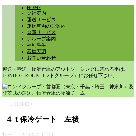
HOME
会社案内
運送サービス
運送車両のご案内
倉庫サービス
グループ案内
福利厚生
募集要項
お問い合わせ
運送・輸送・物流倉庫のアウトソーシングに関わる事は、
LONDO GROUP(ロンドグループ）にお任せ下さい。
HOME
>
４ｔ保冷ゲート 左後
投稿日：
2018年11月2日