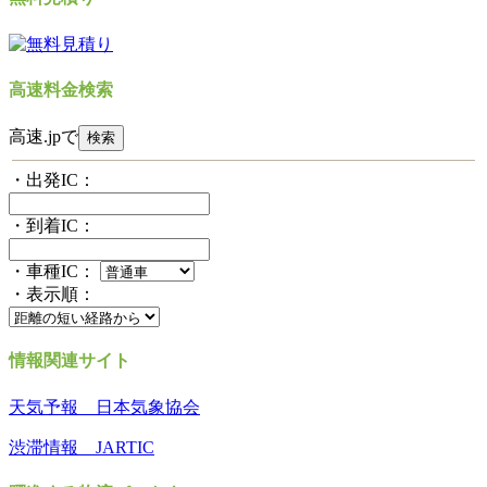
高速料金検索
高速.jpで
・出発IC：
・到着IC：
・車種IC：
・表示順：
情報関連サイト
天気予報 日本気象協会
渋滞情報 JARTIC