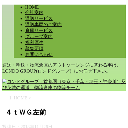
HOME
会社案内
運送サービス
運送車両のご案内
倉庫サービス
グループ案内
福利厚生
募集要項
お問い合わせ
運送・輸送・物流倉庫のアウトソーシングに関わる事は、
LONDO GROUP(ロンドグループ）にお任せ下さい。
HOME
>
４ｔＷＧ左前
投稿日：
2018年11月26日