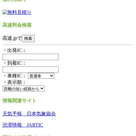
高速料金検索
高速.jpで
・出発IC：
・到着IC：
・車種IC：
・表示順：
情報関連サイト
天気予報 日本気象協会
渋滞情報 JARTIC