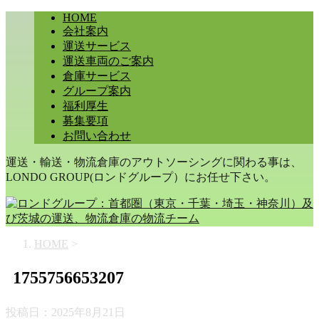
HOME
会社案内
運送サービス
運送車両のご案内
倉庫サービス
グループ案内
福利厚生
募集要項
お問い合わせ
運送・輸送・物流倉庫のアウトソーシングに関わる事は、
LONDO GROUP(ロンドグループ）にお任せ下さい。
HOME
>
1755756653207
投稿日：
2025年8月21日