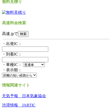
無料見積り
高速料金検索
高速.jpで
・出発IC：
・到着IC：
・車種IC：
・表示順：
情報関連サイト
天気予報 日本気象協会
渋滞情報 JARTIC