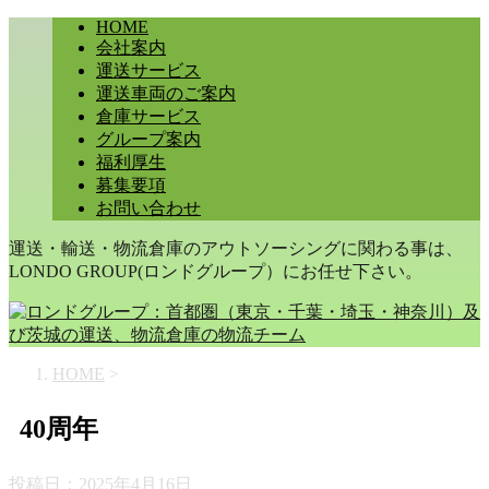
HOME
会社案内
運送サービス
運送車両のご案内
倉庫サービス
グループ案内
福利厚生
募集要項
お問い合わせ
運送・輸送・物流倉庫のアウトソーシングに関わる事は、
LONDO GROUP(ロンドグループ）にお任せ下さい。
HOME
>
40周年
投稿日：
2025年4月16日