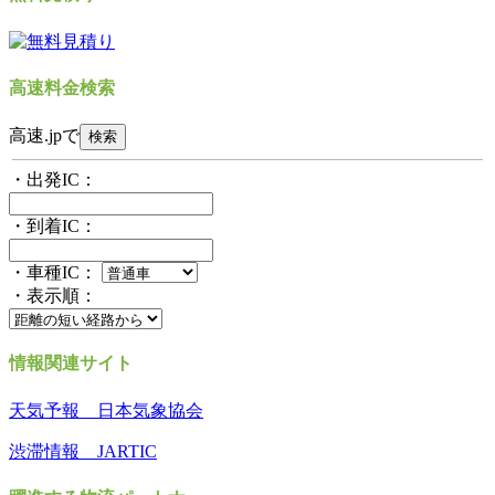
高速料金検索
高速.jpで
・出発IC：
・到着IC：
・車種IC：
・表示順：
情報関連サイト
天気予報 日本気象協会
渋滞情報 JARTIC