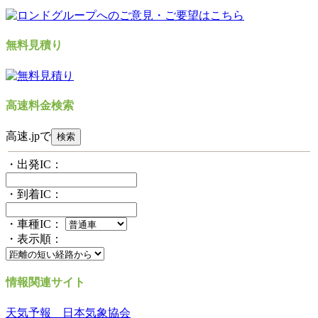
無料見積り
高速料金検索
高速.jpで
・出発IC：
・到着IC：
・車種IC：
・表示順：
情報関連サイト
天気予報 日本気象協会