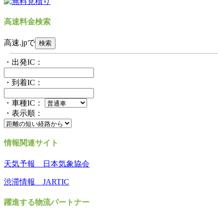
高速料金検索
高速.jpで
・出発IC：
・到着IC：
・車種IC：
・表示順：
情報関連サイト
天気予報 日本気象協会
渋滞情報 JARTIC
躍進する物流パートナー