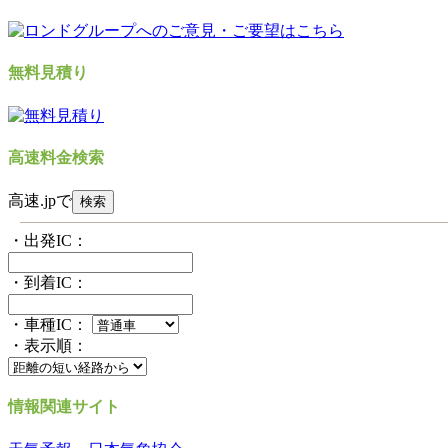
無料見積り
高速料金検索
高速.jpで
・出発IC：
・到着IC：
・車種IC：
・表示順：
情報関連サイト