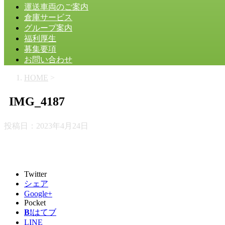
運送車両のご案内
倉庫サービス
グループ案内
福利厚生
募集要項
お問い合わせ
HOME
>
IMG_4187
投稿日：
2023年4月24日
Twitter
シェア
Google+
Pocket
B!
はてブ
LINE