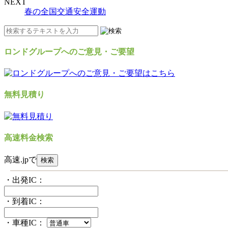
NEXT
春の全国交通安全運動
ロンドグループへのご意見・ご要望
無料見積り
高速料金検索
高速.jpで
・出発IC：
・到着IC：
・車種IC：