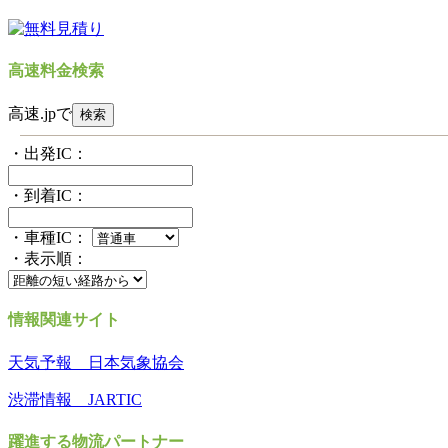
高速料金検索
高速.jpで
・出発IC：
・到着IC：
・車種IC：
・表示順：
情報関連サイト
天気予報 日本気象協会
渋滞情報 JARTIC
躍進する物流パートナー