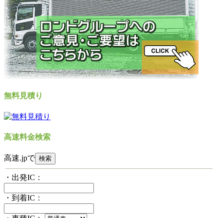
無料見積り
高速料金検索
高速.jpで
・出発IC：
・到着IC：