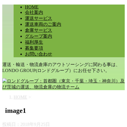
HOME
会社案内
運送サービス
運送車両のご案内
倉庫サービス
グループ案内
福利厚生
募集要項
お問い合わせ
運送・輸送・物流倉庫のアウトソーシングに関わる事は、
LONDO GROUP(ロンドグループ）にお任せ下さい。
HOME
>
image1
投稿日：
2018年9月25日