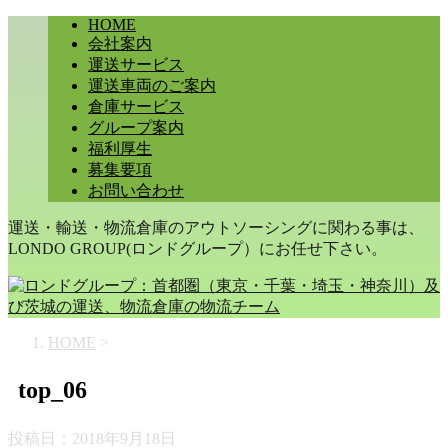
HOME
会社案内
運送サービス
運送車両のご案内
倉庫サービス
グループ案内
福利厚生
募集要項
お問い合わせ
運送・輸送・物流倉庫のアウトソーシングに関わる事は、
LONDO GROUP(ロンドグループ）にお任せ下さい。
HOME
>
top_06
投稿日：
2018年9月18日