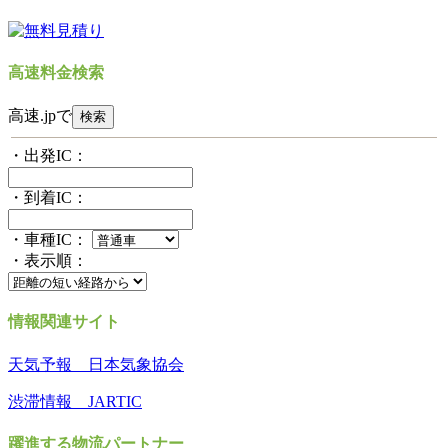
高速料金検索
高速.jpで
・出発IC：
・到着IC：
・車種IC：
・表示順：
情報関連サイト
天気予報 日本気象協会
渋滞情報 JARTIC
躍進する物流パートナー