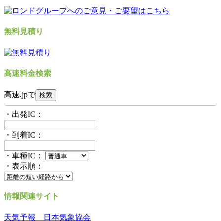
無料見積り
高速料金検索
高速.jpで
・出発IC：
・到着IC：
・車種IC：
・表示順：
情報関連サイト
天気予報 日本気象協会