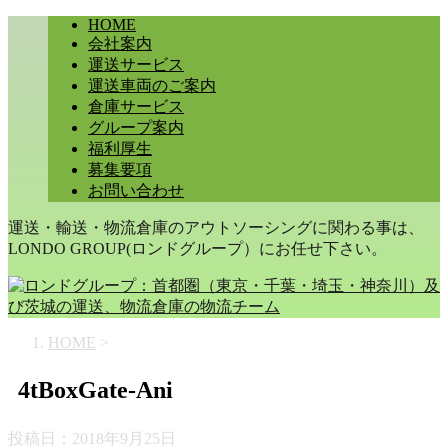
HOME
会社案内
運送サービス
運送車両のご案内
倉庫サービス
グループ案内
福利厚生
募集要項
お問い合わせ
運送・輸送・物流倉庫のアウトソーシングに関わる事は、
LONDO GROUP(ロンドグループ）にお任せ下さい。
HOME
>
4tBoxGate-Ani
投稿日：
2018年9月25日