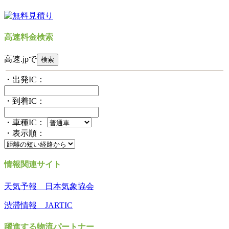
高速料金検索
高速.jpで
・出発IC：
・到着IC：
・車種IC：
・表示順：
情報関連サイト
天気予報 日本気象協会
渋滞情報 JARTIC
躍進する物流パートナー