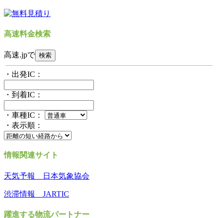
高速料金検索
高速.jpで
・出発IC：
・到着IC：
・車種IC：
・表示順：
情報関連サイト
天気予報 日本気象協会
渋滞情報 JARTIC
躍進する物流パートナー