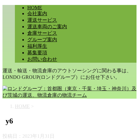
HOME
会社案内
運送サービス
運送車両のご案内
倉庫サービス
グループ案内
福利厚生
募集要項
お問い合わせ
運送・輸送・物流倉庫のアウトソーシングに関わる事は、
LONDO GROUP(ロンドグループ）にお任せ下さい。
HOME
>
y6
投稿日：
2023年1月31日